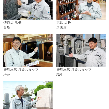
佐原店 店長
東店 店長
白鳥
名古屋
鹿島本店 営業スタッフ
鹿島本店 営業スタッフ
松兼
稲生