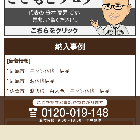
納入事例
[新着情報]
鹿嶋市 モダン仏壇 納品
鹿嶋市 お仏壇納品
佐倉市 渡辺様 白木色 モダン仏壇 納品
納入対象エリア
茨城県
鹿嶋市、潮来市、稲敷市、かすみがうら市、神栖市、行