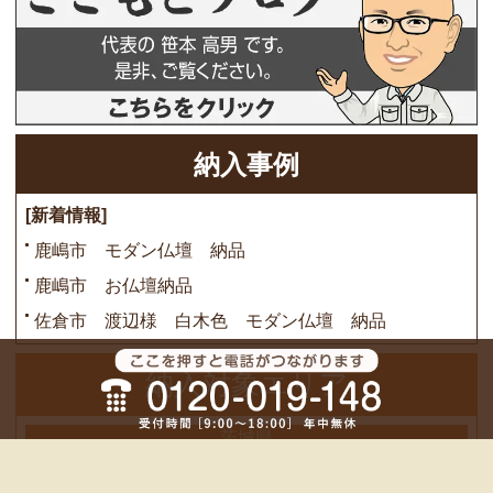
納入事例
[新着情報]
鹿嶋市 モダン仏壇 納品
鹿嶋市 お仏壇納品
佐倉市 渡辺様 白木色 モダン仏壇 納品
納入対象エリア
茨城県
鹿嶋市、潮来市、稲敷市、かすみがうら市、神栖市、行