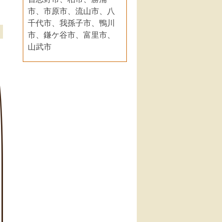
市、市原市、流山市、八
千代市、我孫子市、鴨川
市、鎌ケ谷市、富里市、
山武市