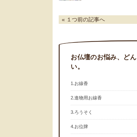
« １つ前の記事へ
お仏壇のお悩み、どん
い。
1.お線香
2.進物用お線香
3.ろうそく
4.お位牌