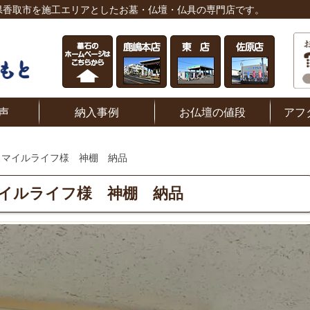
県香取市を施工エリアとしたお墓・仏壇・仏具の専門店です。
声
納入事例
お仏壇の値段
アフ
スマイルライフ様 神棚 納品
イルライフ様 神棚 納品