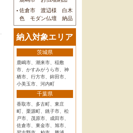
佐倉市 渡辺様 白木
色 モダン仏壇 納品
納入対象エリア
茨城県
鹿嶋市、潮来市、稲敷
市、かすみがうら市、神
栖市、行方市、鉾田市、
小美玉市、河内町
千葉県
香取市、多古町、東庄
町、栗源町、銚子市、松
戸市、茂原市、成田市、
佐倉市、東金市、旭市、
習志野市、柏市、勝浦