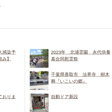
。
ス感染予
2023年 北浦霊園 永代供養
組み】
墓合同慰霊祭
千葉県香取市 法界寺 樹木
葬『いこいの郷』
ておりま
自動ドア新設