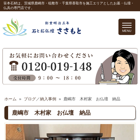
笹本石材は、茨城県鹿嶋市・稲敷市・千葉県香取市を施工エリアとしたお墓・仏壇・
仏具の専門店です。
MENU
ホーム
»
ブログ
／
納入事例
»
鹿嶋市 木村家 お仏壇 納品
鹿嶋市 木村家 お仏壇 納品