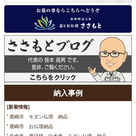
納入事例
[新着情報]
鹿嶋市 モダン仏壇 納品
鹿嶋市 お仏壇納品