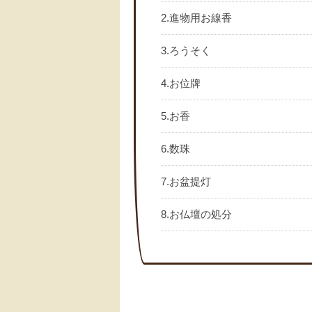
2.進物用お線香
3.ろうそく
4.お位牌
5.お香
6.数珠
7.お盆提灯
8.お仏壇の処分