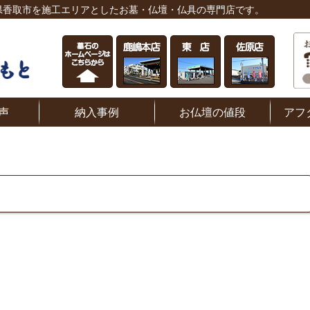
県香取市を施工エリアとしたお墓・仏壇・仏具の専門店です。
声
納入事例
お仏壇の値段
アフ