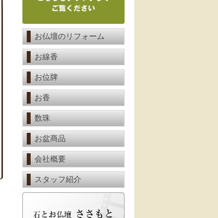
お仏壇のリフォーム
お線香
お位牌
お香
数珠
お盆商品
会社概要
スタッフ紹介