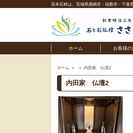
笹本石材は、茨城県鹿嶋市・稲敷市・千葉
ホーム
お客様の
ホーム
»
»
内田家 仏壇2
内田家 仏壇2