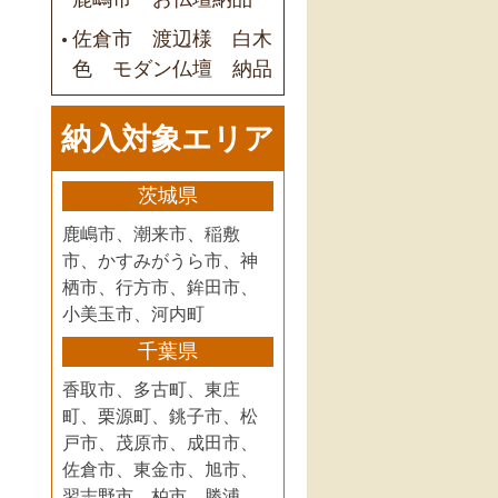
佐倉市 渡辺様 白木
色 モダン仏壇 納品
納入対象エリア
茨城県
鹿嶋市、潮来市、稲敷
市、かすみがうら市、神
栖市、行方市、鉾田市、
小美玉市、河内町
千葉県
香取市、多古町、東庄
町、栗源町、銚子市、松
戸市、茂原市、成田市、
佐倉市、東金市、旭市、
習志野市、柏市、勝浦