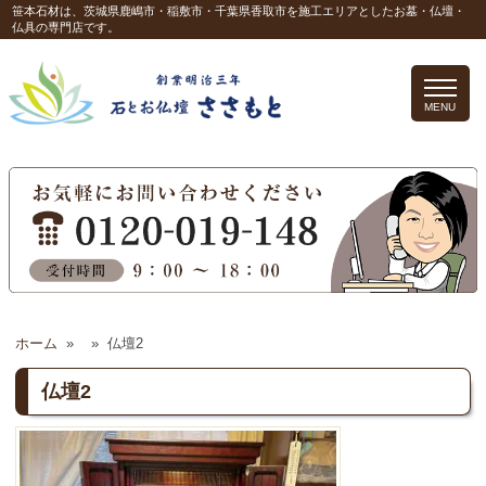
笹本石材は、茨城県鹿嶋市・稲敷市・千葉県香取市を施工エリアとしたお墓・仏壇・
仏具の専門店です。
MENU
ホーム
»
»
仏壇2
仏壇2