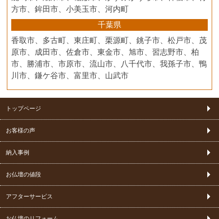
方市、鉾田市、小美玉市、河内町
千葉県
香取市、多古町、東庄町、栗源町、銚子市、松戸市、茂
原市、成田市、佐倉市、東金市、旭市、習志野市、柏
市、勝浦市、市原市、流山市、八千代市、我孫子市、鴨
川市、鎌ケ谷市、富里市、山武市
トップページ
お客様の声
納入事例
お仏壇の値段
アフターサービス
お仏壇のリフォーム